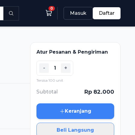
0
Masuk
Daftar
Atur Pesanan & Pengiriman
-
+
Tersisa 100 unit
Rp 82.000
Subtotal
Keranjang
Beli Langsung