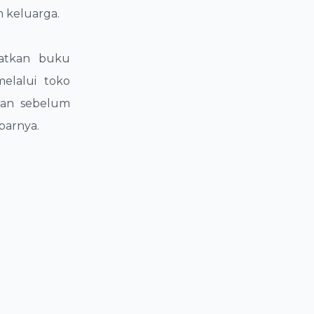
m keluarga.
patkan buku
lalui toko
san sebelum
barnya.