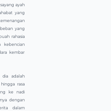
h sayang ayah
sahabat yang
u kemenangan
 beban yang
buah rahasia
 kebencian
dara kembar
 dia adalah
 hingga rasa
ung ke nadi
ahnya dengan
rita dalam