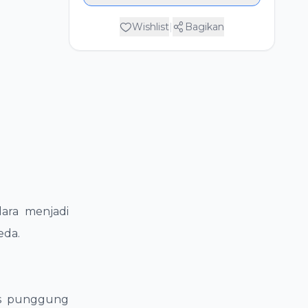
Wishlist
|
Bagikan
dara menjadi
eda.
tas punggung