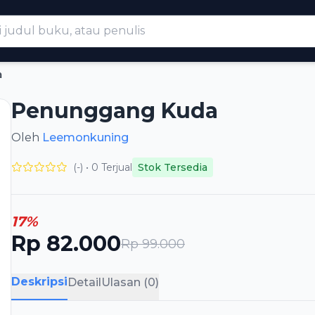
a
Penunggang Kuda
Oleh
Leemonkuning
(-) • 0 Terjual
Stok Tersedia
17%
Rp 82.000
Rp 99.000
Deskripsi
Detail
Ulasan (0)