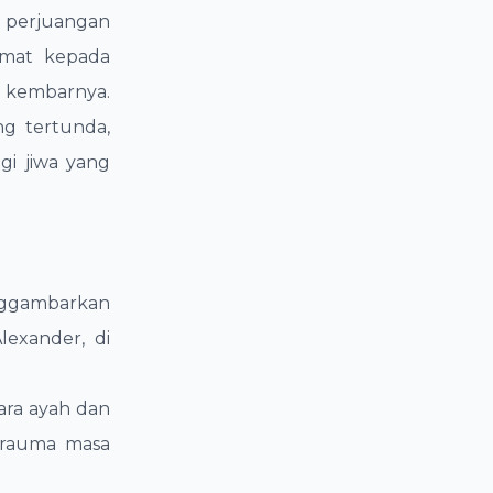
 perjuangan
ormat kepada
a kembarnya.
ng tertunda,
gi jiwa yang
nggambarkan
lexander, di
tara ayah dan
 trauma masa