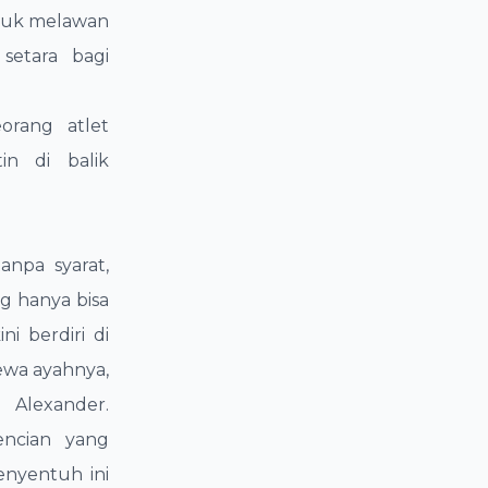
ntuk melawan
setara bagi
eorang atlet
in di balik
anpa syarat,
g hanya bisa
ni berdiri di
ewa ayahnya,
Alexander.
encian yang
enyentuh ini