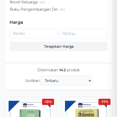
Novel Keluarga
(10)
Buku Pengembangan Diri
(10)
Pengembangan Diri
(8)
Harga
Drama Keluarga
(5)
Romansa Islami
(4)
Rp
-
Rp
Novel Romansa Islami
(4)
Terapkan Harga
Ditemukan
142
produk
Urutkan:
-12%
-17%