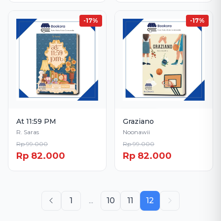
-17%
-17%
Stok Habis
At 11:59 PM
Graziano
R. Saras
Noonawii
Rp 99.000
Rp 99.000
Rp 82.000
Rp 82.000
1
...
10
11
12