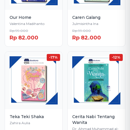
Our Home
Caren Galang
Valentina Madihanto
Julmisintha Ina
Rp 99.000
Rp 99.000
Rp 82.000
Rp 82.000
-17%
-12%
Teka Teki Shaka
Cerita Nabi Tentang
Wanita
Zahira Aulia
Dr. Ahmad Muhammad al-