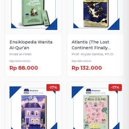
Ensiklopedia Wanita
Atlantis (The Lost
Al-Qur’an
Continent Finally
Found)
Imad al-Hilali
Prof. Arysio Santos, Ph.D.
Rp 100.000
Rp 159.000
Rp 88.000
Rp 132.000
-17%
-17%