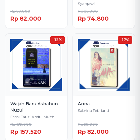
Syarqawi
Rp 99.000
Rp 85.000
Rp 82.000
Rp 74.800
-12%
-17%
Stok Habis
Wajah Baru Asbabun
Anna
Nuzul
Sabrina Febrianti
Fathi Fauzi Abdul Mu’thi
Rp 179.000
Rp 99.000
Rp 157.520
Rp 82.000