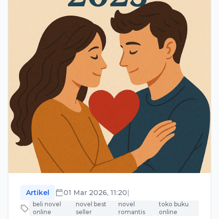
Artikel
01 Mar 2026, 11:20
|
beli novel
novel best
novel
toko buku
online
seller
romantis
online