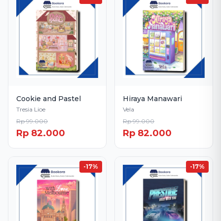
Cookie and Pastel
Hiraya Manawari
Tresia Lioe
Vela
Rp 99.000
Rp 99.000
Rp 82.000
Rp 82.000
-17%
-17%