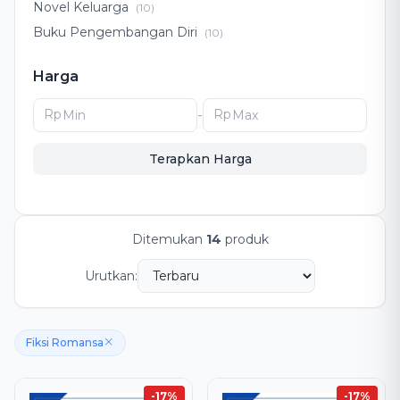
Novel Keluarga
(10)
Buku Pengembangan Diri
(10)
Pengembangan Diri
(8)
Harga
Drama Keluarga
(5)
Romansa Islami
(4)
Rp
-
Rp
Novel Romansa Islami
(4)
Terapkan Harga
Ditemukan
14
produk
Urutkan:
Fiksi Romansa
-17%
-17%