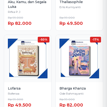
Aku, Kamu, dan Segala
Thallasophile
Luka
Erlis Kurniyanti
Rifka P.J
Rp 99.000
Rp 99.000
Rp 82.000
Rp 49.500
-50%
-17%
Lofarsa
Bharga Khanza
Rofenaa
Ode Rahmayanti
Rp 99.000
Rp 99.000
Rp 49.500
Rp 82.000