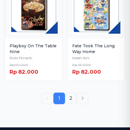
Playboy On The Table
Fate Took The Long
Nine
Way Home
Rizki Fitrianti
Indah Aini
Rp 99.000
Rp 99.000
Rp 82.000
Rp 82.000
1
2