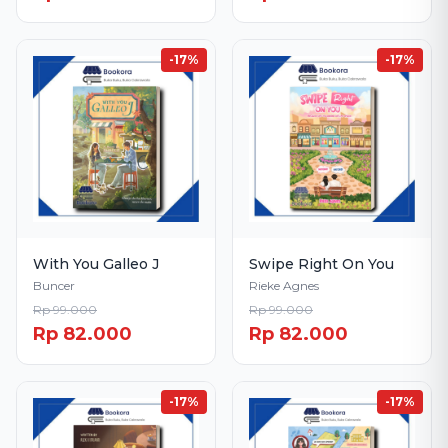
-17%
-17%
With You Galleo J
Swipe Right On You
Buncer
Rieke Agnes
Rp 99.000
Rp 99.000
Rp 82.000
Rp 82.000
-17%
-17%