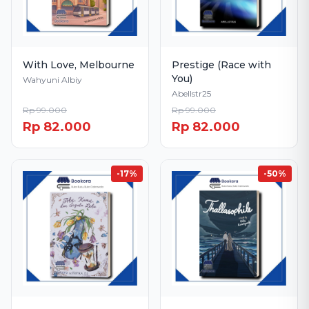
With Love, Melbourne
Prestige (Race with
You)
Wahyuni Albiy
Abellstr25
Rp 99.000
Rp 99.000
Rp 82.000
Rp 82.000
-17%
-50%