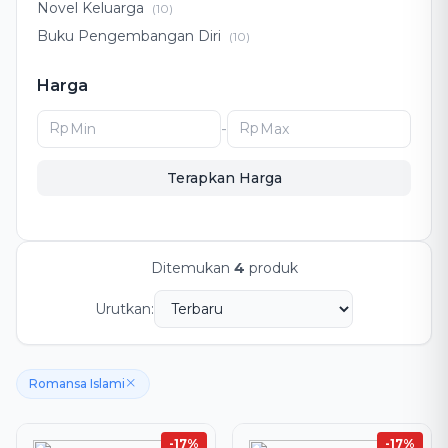
Novel Keluarga
(10)
Buku Pengembangan Diri
(10)
Pengembangan Diri
(8)
Harga
Drama Keluarga
(5)
Romansa Islami
(4)
Rp
-
Rp
Novel Romansa Islami
(4)
Terapkan Harga
Ditemukan
4
produk
Urutkan:
Romansa Islami
-17%
-17%