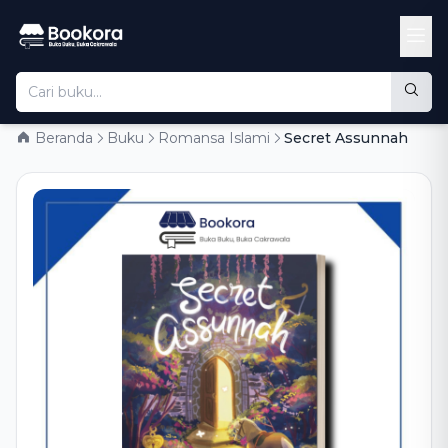
Beranda
Buku
Romansa Islami
Secret Assunnah