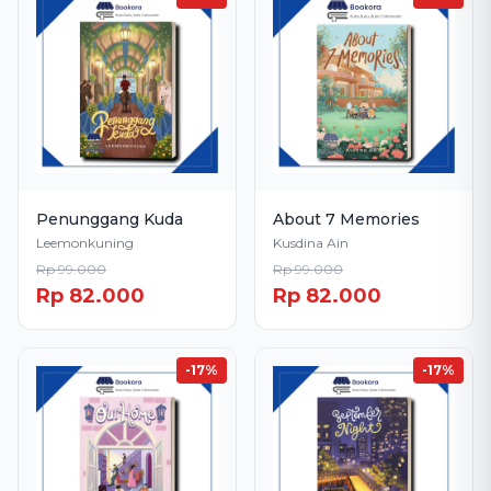
Penunggang Kuda
About 7 Memories
Leemonkuning
Kusdina Ain
Rp 99.000
Rp 99.000
Rp 82.000
Rp 82.000
-17%
-17%