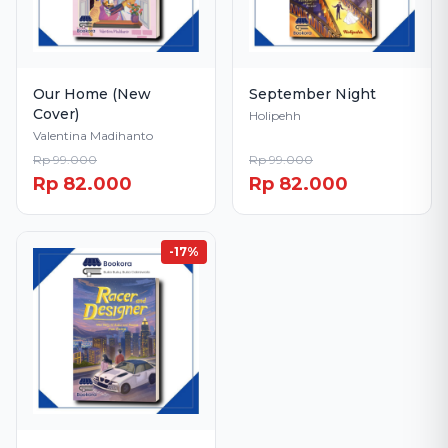
Our Home (New
September Night
Cover)
Holipehh
Valentina Madihanto
Rp 99.000
Rp 99.000
Rp 82.000
Rp 82.000
-17%