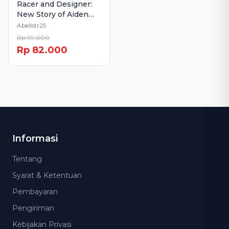
Racer and Designer:
New Story of Aiden
and Rosetta from
Abellstr25
Prestige
Rp 99.000
Rp 82.000
Informasi
Tentang
Syarat & Ketentuan
Pembayaran
Pengiriman
Kebijakan Privasi