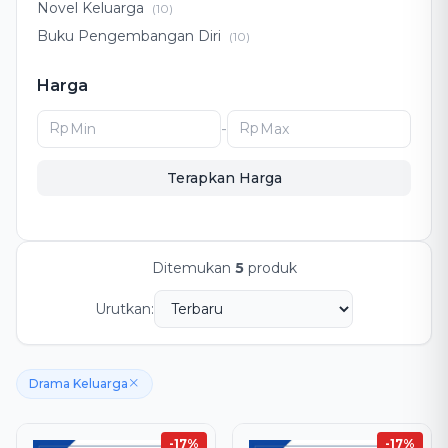
Novel Keluarga
(10)
Buku Pengembangan Diri
(10)
Pengembangan Diri
(8)
Harga
Drama Keluarga
(5)
Romansa Islami
(4)
Rp
-
Rp
Novel Romansa Islami
(4)
Terapkan Harga
Ditemukan
5
produk
Urutkan:
Drama Keluarga
-17%
-17%