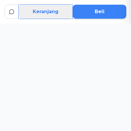
Keranjang
Beli
Informasi
Tentang
Syarat & Ketentuan
Pembayaran
Pengiriman
Kebijakan Privasi
Karir
Layanan
Hubungi Kami