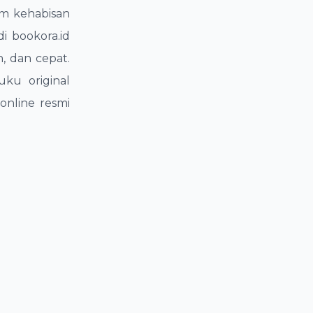
um kehabisan
i bookora.id
 dan cepat.
ku original
online resmi