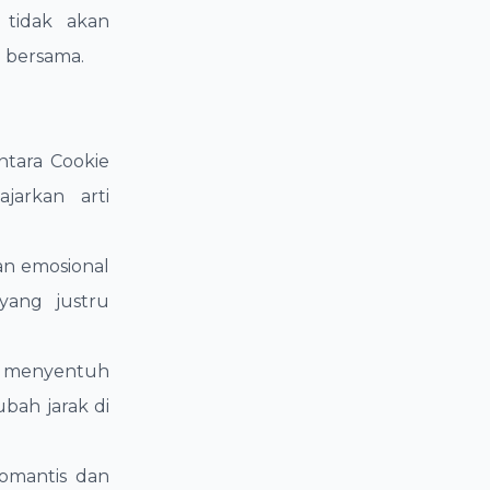
tidak akan
 bersama.
ntara Cookie
jarkan arti
an emosional
yang justru
dan menyentuh
bah jarak di
romantis dan