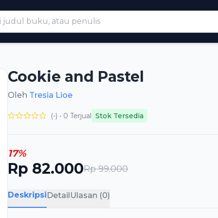
Cookie and Pastel
Oleh
Tresia Lioe
(-) • 0 Terjual
Stok Tersedia
17%
Rp 82.000
Rp 99.000
Deskripsi
Detail
Ulasan (0)