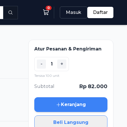
0
Masuk
Daftar
Atur Pesanan & Pengiriman
-
+
Tersisa 100 unit
Rp 82.000
Subtotal
Keranjang
Beli Langsung