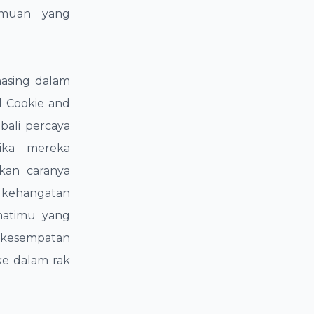
temuan yang
masing dalam
 Cookie and
bali percaya
ika mereka
kan caranya
 kehangatan
hatimu yang
 kesempatan
ke dalam rak