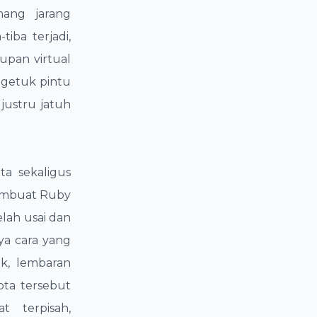
mang jarang
iba terjadi,
upan virtual
ngetuk pintu
justru jatuh
ta sekaligus
membuat Ruby
elah usai dan
ya cara yang
ok, lembaran
ota tersebut
 terpisah,