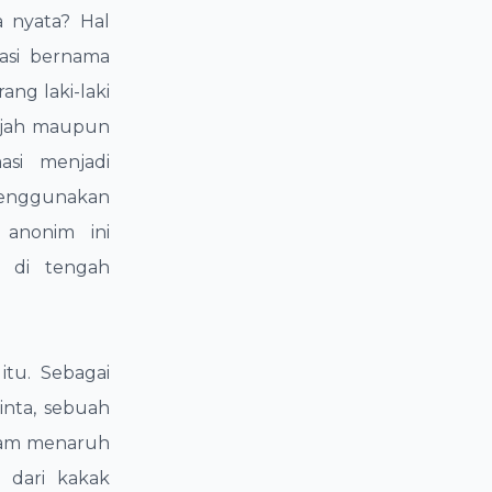
a nyata? Hal
kasi bernama
ng laki-laki
wajah maupun
masi menjadi
menggunakan
anonim ini
n di tengah
tu. Sebagai
nta, sebuah
diam menaruh
t dari kakak