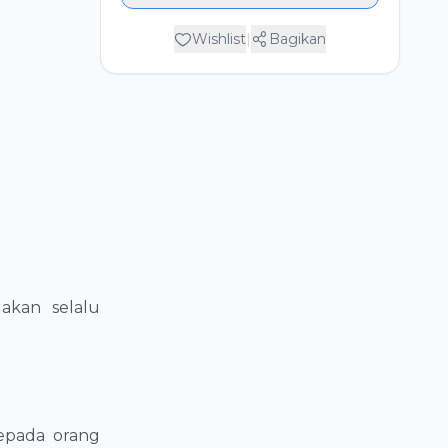
Wishlist
|
Bagikan
 akan selalu
epada orang