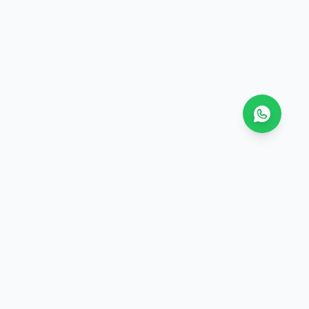
Buku Terlengkap
 toko buku online terpercaya dengan koleksi
ap, harga terbaik, dan pengiriman ke seluruh Indonesia.