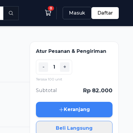
0
Masuk
Daftar
Atur Pesanan & Pengiriman
-
+
Tersisa 100 unit
Rp 82.000
Subtotal
Keranjang
Beli Langsung