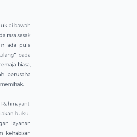
duk di bawah
da rasa sesak
un ada pula
ulang" pada
remaja biasa,
ah berusaha
 memihak.
 Rahmayanti
iakan buku-
ngan layanan
m kehabisan