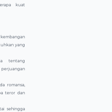
erapa kuat
rkembangan
tuhkan yang
ma tentang
perjuangan
ada romansa,
pa teror dan
tai sehingga