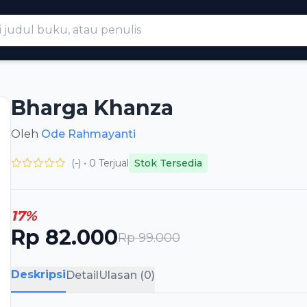
Bharga Khanza
Oleh
Ode Rahmayanti
(-) • 0 Terjual
Stok Tersedia
17%
Rp 82.000
Rp 99.000
Deskripsi
Detail
Ulasan (0)