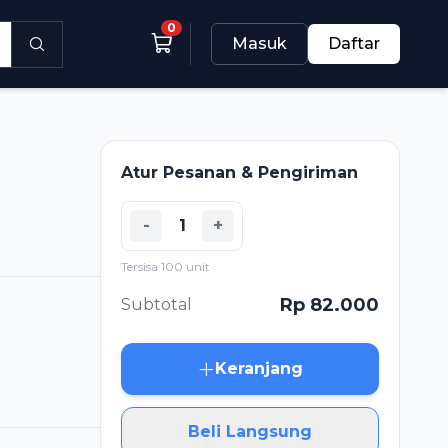
0
Masuk
Daftar
Atur Pesanan & Pengiriman
-
+
Tersisa 100 unit
Rp 82.000
Subtotal
Keranjang
Beli Langsung