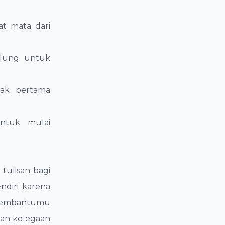
at mata dari
ulung untuk
nak pertama
untuk mulai
tulisan bagi
endiri karena
n membantumu
an kelegaan