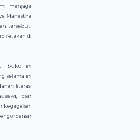
mi menjaga
ya Mahestha
n tersebut,
p retakan di
i, buku ini
g selama ini
nan literasi
usiawi, dan
h kegagalan.
 pengorbanan