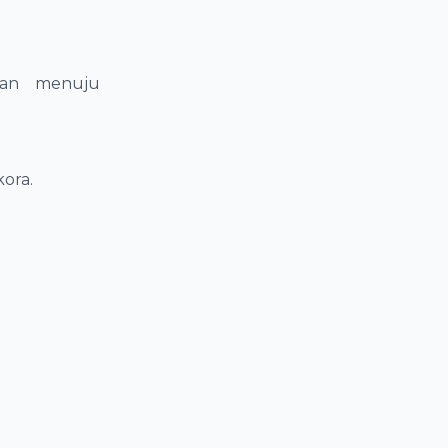
anan menuju
ora.