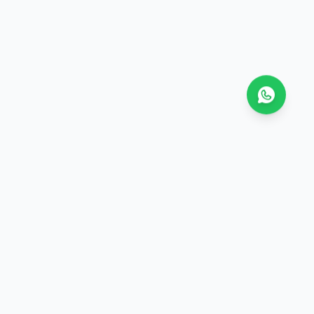
Buku Terlengkap
 toko buku online terpercaya dengan koleksi
ap, harga terbaik, dan pengiriman ke seluruh Indonesia.