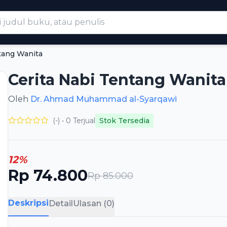
tang Wanita
Cerita Nabi Tentang Wanita
Oleh
Dr. Ahmad Muhammad al-Syarqawi
(-) • 0 Terjual
Stok Tersedia
12%
Rp 74.800
Rp 85.000
Deskripsi
Detail
Ulasan (0)