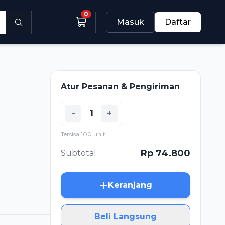
0
Masuk
Daftar
Atur Pesanan & Pengiriman
-
+
Tersisa 100 unit
Rp 74.800
Subtotal
Keranjang
Beli Langsung