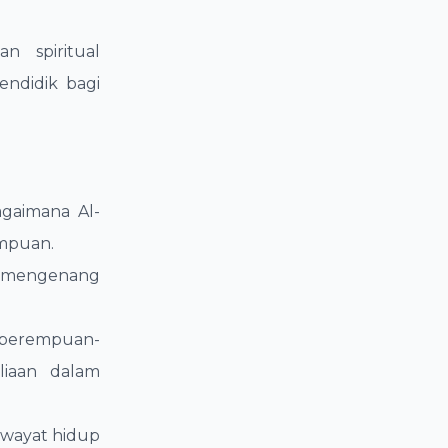
n spiritual
endidik bagi
gaimana Al-
empuan.
g mengenang
 perempuan-
liaan dalam
riwayat hidup