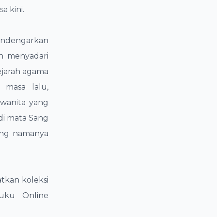
 kini.
ndengarkan
n menyadari
ejarah agama
 masa lalu,
wanita yang
di mata Sang
yang namanya
atkan koleksi
Buku Online