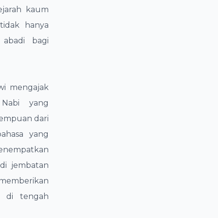
ejarah kaum
tidak hanya
 abadi bagi
wi mengajak
 Nabi yang
rempuan dari
bahasa yang
menempatkan
adi jembatan
, memberikan
h di tengah