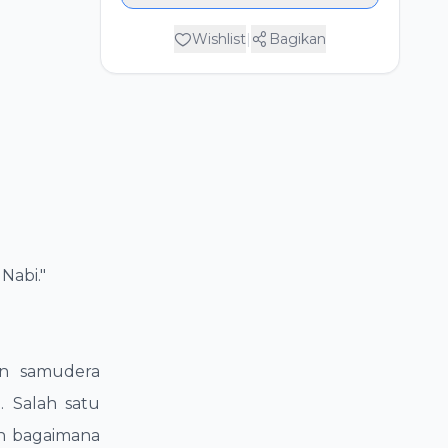
Wishlist
|
Bagikan
Nabi."
an samudera
 Salah satu
ah bagaimana