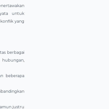
enertawakan
nyata untuk
konflik yang
tas berbagai
a hubungan,
an beberapa
dibandingkan
namun justru