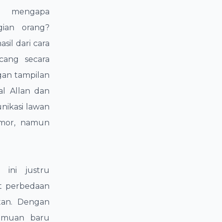
g mengapa
ian orang?
il dari cara
cang secara
gan tampilan
al Allan dan
nikasi lawan
umor, namun
 ini justru
t perbedaan
tan. Dengan
emuan baru