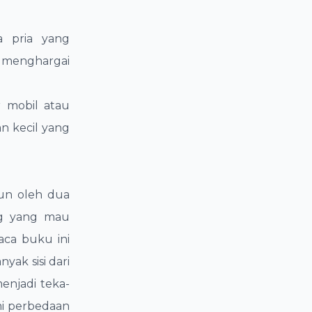
a pria yang
menghargai
r mobil atau
n kecil yang
gun oleh dua
ng yang mau
ca buku ini
ak sisi dari
enjadi teka-
mi perbedaan