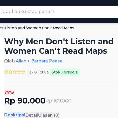
t Listen and Women Can't Read Maps
Why Men Don't Listen and
Women Can't Read Maps
Oleh
Allan + Barbara Pease
(-) • 0 Terjual
Stok Tersedia
17%
Rp 90.000
Rp 109.000
Deskripsi
Detail
Ulasan (0)