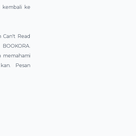
 kembali ke
 Can't Read
ne BOOKORA.
an memahami
kan. Pesan