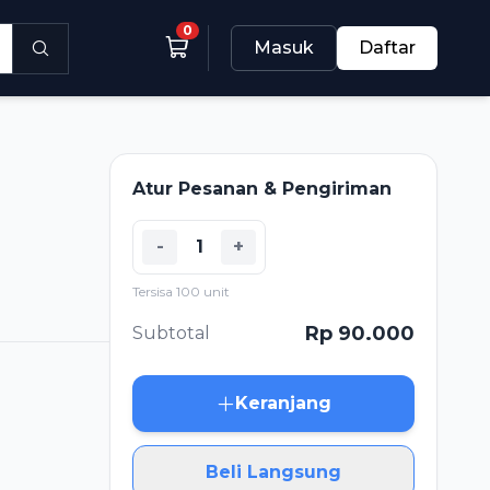
0
Masuk
Daftar
Atur Pesanan & Pengiriman
-
+
Tersisa 100 unit
Rp 90.000
Subtotal
Keranjang
Beli Langsung