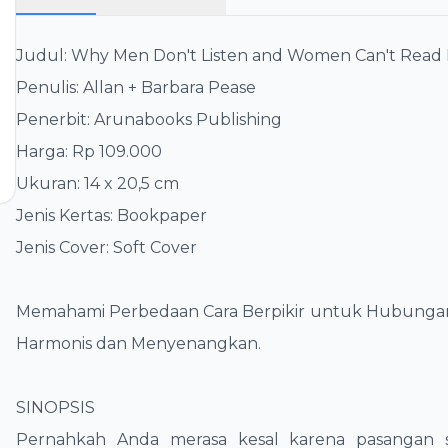
Judul: Why Men Don't Listen and Women Can't Read
​Penulis: Allan + Barbara Pease
​Penerbit: Arunabooks Publishing
​Harga: Rp 109.000
​Ukuran: 14 x 20,5 cm
​Jenis Kertas: Bookpaper
​Jenis Cover: Soft Cover
​Memahami Perbedaan Cara Berpikir untuk Hubunga
Harmonis dan Menyenangkan.
​SINOPSIS
​Pernahkah Anda merasa kesal karena pasangan s