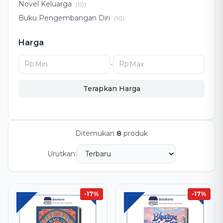
Novel Keluarga
(10)
Buku Pengembangan Diri
(10)
Pengembangan Diri
(8)
Harga
Drama Keluarga
(5)
Romansa Islami
(4)
Rp
-
Rp
Novel Romansa Islami
(4)
Terapkan Harga
Ditemukan
8
produk
Urutkan:
-17%
-17%