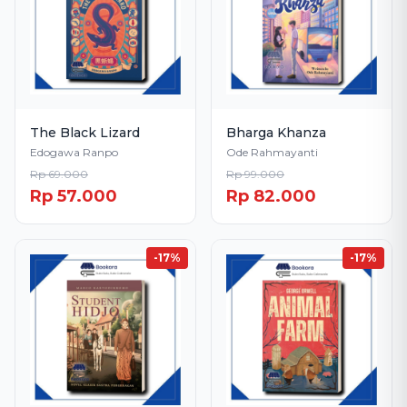
The Black Lizard
Bharga Khanza
Edogawa Ranpo
Ode Rahmayanti
Rp 69.000
Rp 99.000
Rp 57.000
Rp 82.000
-17%
-17%