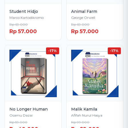
Student Hidjo
Animal Farm
Marco Kartodikromo
George Orwell
Rp 69.000
Rp 69.000
Rp 57.000
Rp 57.000
-17%
-17%
No Longer Human
Malik Kamila
Osamu Dazai
Afifah Nurul Hasya
Rp 59.000
Rp 99.000