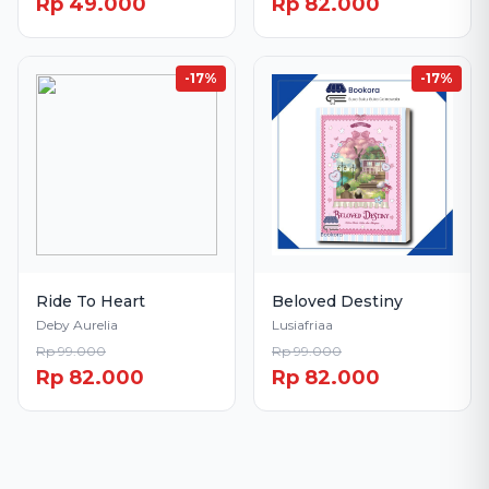
Rp 49.000
Rp 82.000
-17%
-17%
Ride To Heart
Beloved Destiny
Deby Aurelia
Lusiafriaa
Rp 99.000
Rp 99.000
Rp 82.000
Rp 82.000